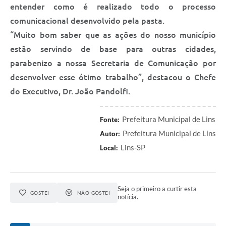
Saúde
entender como é realizado todo o processo
comunicacional desenvolvido pela pasta.
A Prefeitura
“Muito bom saber que as ações do nosso município
estão servindo de base para outras cidades,
Plano de Contingência 2024-2025 Lins/SP
parabenizo a nossa Secretaria de Comunicação por
Tributos
desenvolver esse ótimo trabalho”, destacou o Chefe
do Executivo, Dr. João Pandolfi.
Prefeitura Municipal de Lins
Fonte:
Prefeitura Municipal de Lins
Autor:
Lins-SP
Local:
Seja o primeiro a curtir esta
GOSTEI
NÃO GOSTEI
notícia.