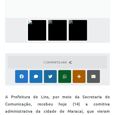
Relação dos Itinerários do Transporte Público
Consulta Pública sobre o Plano Municipal de
Saneamento Básico de Lins
FAQ
Junta Militar
Contato
COMPARTILHAR
Lei Orgânica
Educação
Infraestrutura
A Prefeitura de Lins, por meio da Secretaria de
Comunicação, recebeu hoje (14) a comitiva
Meio Ambiente
administrativa da cidade de Maracaí, que vieram