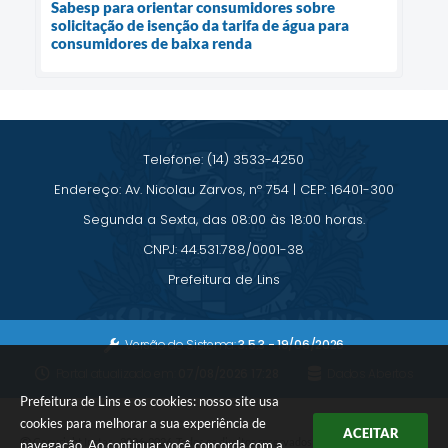
Sabesp para orientar consumidores sobre
solicitação de isenção da tarifa de água para
consumidores de baixa renda
Telefone: (14) 3533-4250
Endereço: Av. Nicolau Zarvos, nº 754 | CEP: 16401-300
Segunda a Sexta, das 08:00 às 18:00 horas.
CNPJ: 44.531.788/0001-38
Prefeitura de Lins
Versão do Sistema:
3.5.3 - 19/06/2026
Portal atualizado em:
07/08/2026 17:28
Dados Abertos
Prefeitura de Lins e os cookies: nosso site usa
cookies para melhorar a sua experiência de
ACEITAR
Copyright Instar - 2006-2026. Todos os direitos reservados -
navegação. Ao continuar você concorda com a