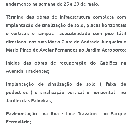
Saúde
andamento na semana de 25 a 29 de maio.
A Prefeitura
Término das obras de infraestrutura completa com
implantação de sinalização de solo, placas horizontais
Plano de Contingência 2024-2025 Lins/SP
e verticais e rampas acessibilidade com piso tátil
direcional nas ruas Maria Clara de Andrade Junqueira e
Tributos
Mario Pinto de Avelar Fernandes no Jardim Aeroporto;
Inícios das obras de recuperação do Gabiões na
Avenida Tiradentes;
Implantação de sinalização de solo ( faixa de
pedestres ) e sinalização vertical e horizontal no
Jardim das Paineiras;
Pavimentação na Rua - Luiz Travalon no Parque
Ferroviário;