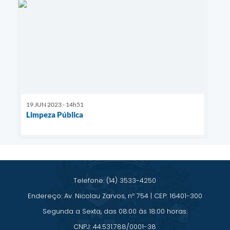
19 JUN 2023 - 14h51
Limpeza Pública
Telefone: (14) 3533-4250
Endereço: Av. Nicolau Zarvos, nº 754 | CEP: 16401-300
Segunda a Sexta, das 08:00 às 18:00 horas.
CNPJ: 44.531.788/0001-38