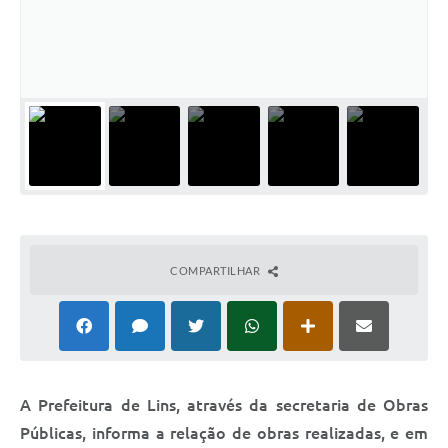
Relação dos Itinerários do Transporte Público
Consulta Pública sobre o Plano Municipal de
Saneamento Básico de Lins
FAQ
Junta Militar
Contato
COMPARTILHAR
Lei Orgânica
Educação
Infraestrutura
A Prefeitura de Lins, através da secretaria de Obras
Meio Ambiente
Públicas, informa a relação de obras realizadas, e em