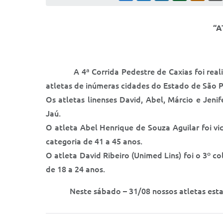
“A
A 4ª Corrida Pedestre de Caxias foi realiza
atletas de inúmeras cidades do Estado de São P
Os atletas linenses David, Abel, Márcio e Je
Jaú.
O atleta Abel Henrique de Souza Aguilar foi v
categoria de 41 a 45 anos.
O atleta David Ribeiro (Unimed Lins) foi o 3º c
de 18 a 24 anos.
Neste sábado – 31/08 nossos atletas estarã