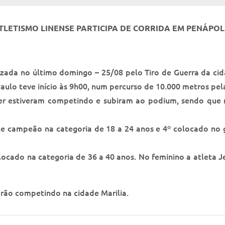
TLETISMO LINENSE PARTICIPA DE CORRIDA EM PENÁPOL
da no último domingo – 25/08 pelo Tiro de Guerra da cida
aulo teve início às 9h00, num percurso de 10.000 metros pela
nifer estiveram competindo e subiram ao podium, sendo que
ice campeão na categoria de 18 a 24 anos e 4º colocado no 
olocado na categoria de 36 a 40 anos. No feminino a atleta Je
o competindo na cidade Marilia.