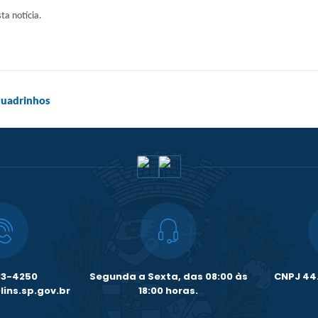
sta notícia.
 quadrinhos
33-4250
Segunda a Sexta, das 08:00 às
CNPJ 44.
ins.sp.gov.br
18:00 horas.