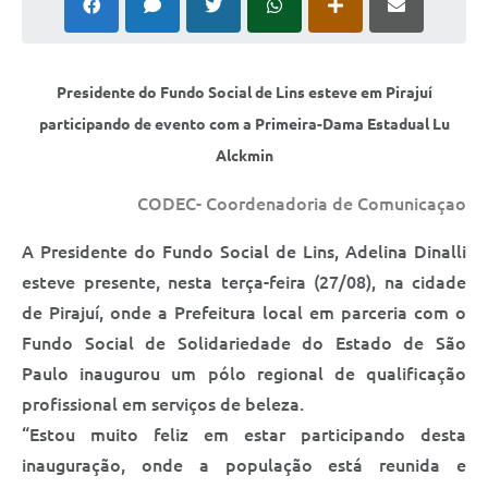
Relação dos Itinerários do Transporte Público
Consulta Pública sobre o Plano Municipal de
Presidente do Fundo Social de Lins esteve em Pirajuí
Saneamento Básico de Lins
participando de evento com a Primeira-Dama Estadual Lu
FAQ
Alckmin
Junta Militar
CODEC- Coordenadoria de Comunicaçao
Contato
A Presidente do Fundo Social de Lins, Adelina Dinalli
esteve presente, nesta terça-feira (27/08), na cidade
Lei Orgânica
de Pirajuí, onde a Prefeitura local em parceria com o
Fundo Social de Solidariedade do Estado de São
Educação
Paulo inaugurou um pólo regional de qualificação
Infraestrutura
profissional em serviços de beleza.
“Estou muito feliz em estar participando desta
Meio Ambiente
inauguração, onde a população está reunida e