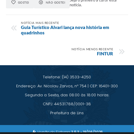
Seja o primeiro a curtir esta
GOSTEI
NÃO GOSTEI
notícia.
NOTÍCIA MAIS RECENTE
Guia Turístico Alvari lança nova história em
quadrinhos
NOTÍCIA MENOS RECENTE
FINTUR
Telefone: (14) 3533-4250
Endereço: Av. Nicolau Zarvos, nº 754 | CEP: 16401-300
Segunda a Sexta, das 08:00 às 18:00 horas.
CNPJ: 44.531.788/0001-38
Prefeitura de Lins
Versão do Sistema:
3.5.3 - 19/06/2026