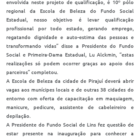
envolvida neste projeto de qualificação, é 10º pólo
Saúde
regional da Escola de Beleza do Fundo Social
A Prefeitura
Estadual, nosso objetivo é levar qualificação
profissional por todo estado, gerando emprego,
Plano de Contingência 2024-2025 Lins/SP
regatando dignidade e auto-estima das pessoas e
Tributos
transformando vidas” disse a Presidente do Fundo
Social e Primeira-Dama Estadual, Lu Alckmin, “estas
realizações só podem ocorrer graças ao apoio dos
parceiros” completou.
A Escola de Beleza da cidade de Pirajuí deverá abrir
vagas aos munícipes locais e de outras 38 cidades do
entorno com oferta de capacitação em maquiagem,
manicure, pedicure, assistente de cabeleireiro e
depilação.
A Presidente do Fundo Social de Lins fez questão de
estar presente na inauguração para conhecer a