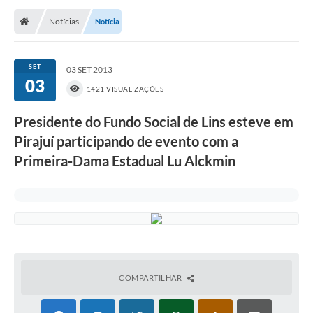
Transparência
Notícias
Notícia
Ouvidoria
Publicações Oficias
SET
03 SET 2013
03
1421 VISUALIZAÇÕES
Departamentos
Presidente do Fundo Social de Lins esteve em
Utilidade Pública
Pirajuí participando de evento com a
Primeira-Dama Estadual Lu Alckmin
Informações
X Conferência Municipal de Saúde de Lins
DEPRESSÃO TEM CURA!
Carteira municipal de identificação de mães ou
responsáveis de pessoas com deficiência
COMPARTILHAR
PALESTRA SETEMBRO AMARELO - DRA. BEATRIZ GODOY