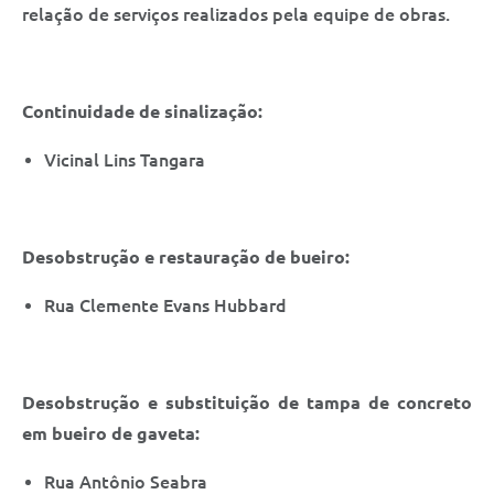
Saúde
relação de serviços realizados pela equipe de obras.
A Prefeitura
Plano de Contingência 2024-2025 Lins/SP
Continuidade de sinalização:
Vicinal Lins Tangara
Tributos
Desobstrução e restauração de bueiro:
Rua Clemente Evans Hubbard
Desobstrução e substituição de tampa de concreto
em bueiro de gaveta:
Rua Antônio Seabra