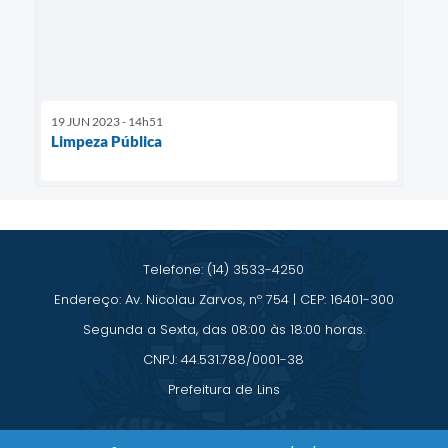
19 JUN 2023 - 14h51
Limpeza Pública
Telefone: (14) 3533-4250
Endereço: Av. Nicolau Zarvos, nº 754 | CEP: 16401-300
Segunda a Sexta, das 08:00 às 18:00 horas.
CNPJ: 44.531.788/0001-38
Prefeitura de Lins