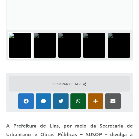
Relação dos Itinerários do Transporte Público
Consulta Pública sobre o Plano Municipal de
Saneamento Básico de Lins
FAQ
Junta Militar
Contato
COMPARTILHAR
Lei Orgânica
Educação
Infraestrutura
A Prefeitura de Lins, por meio da Secretaria de
Meio Ambiente
Urbanismo e Obras Públicas – SUSOP - divulga a