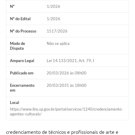
Nº
1/2026
Relação dos Itinerários do Transporte Público
Nº do Edital
1/2026
Consulta Pública sobre o Plano Municipal de
Saneamento Básico de Lins
Nº do Processo
1517/2026
FAQ
Modo de
Não se aplica
Disputa
Junta Militar
Amparo Legal
Lei 14.133/2021, Art. 79, I
Contato
Publicado em
20/03/2026 às 08h00
Lei Orgânica
Encerramento
20/03/2031 às 18h00
em
Educação
Local
https://www.lins.sp.gov.br/portal/servicos/1240/credenciamento-
Infraestrutura
agentes-culturais/
Meio Ambiente
credenciamento de técnicos e profissionais de arte e