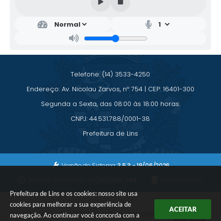
Secr
etar
ia
de
Cult
ura
e
Telefone: (14) 3533-4250
Turi
smo
Endereço: Av. Nicolau Zarvos, nº 754 | CEP: 16401-300
Rafa
Segunda a Sexta, das 08:00 às 18:00 horas.
el
Lope
CNPJ: 44.531.788/0001-38
s Do
Livra
Prefeitura de Lins
ment
o
Versão do Sistema:
3.5.3 - 19/06/2026
Portal atualizado em:
07/08/2026 11:55
Dados Abertos
Prefeitura de Lins e os cookies: nosso site usa
cookies para melhorar a sua experiência de
ACEITAR
Copyright Instar - 2006-2026. Todos os direitos reservados -
navegação. Ao continuar você concorda com a