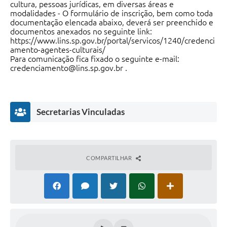
Saúde
cultura, pessoas jurídicas, em diversas áreas e
modalidades - O formulário de inscrição, bem como toda
documentação elencada abaixo, deverá ser preenchido e
A Prefeitura
documentos anexados no seguinte link:
https://www.lins.sp.gov.br/portal/servicos/1240/credenci
amento-agentes-culturais/
Plano de Contingência 2024-2025 Lins/SP
Para comunicação fica fixado o seguinte e-mail:
credenciamento@lins.sp.gov.br
.
Tributos
Secretarias Vinculadas
COMPARTILHAR