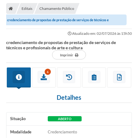
Transparência
Editais
Chamamento Público
Ouvidoria
credenciamento de propostas de prestação de serviços de técnicos e
Publicações Oficias
profissionais de arte e cultura
Atualizado em: 02/07/2026 às 15h50
Departamentos
credenciamento de propostas de prestação de serviços de
técnicos e profissionais de arte e cultura
Imprimir
Utilidade Pública
Informações
6
X Conferência Municipal de Saúde de Lins
Detalhes
DEPRESSÃO TEM CURA!
Carteira municipal de identificação de mães ou
responsáveis de pessoas com deficiência
Situação
ABERTO
Modalidade
Credenciamento
PALESTRA SETEMBRO AMARELO - DRA. BEATRIZ GODOY