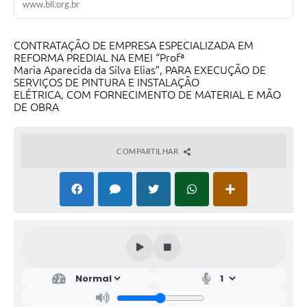
www.bll.org.br
Saúde
A Prefeitura
CONTRATAÇÃO DE EMPRESA ESPECIALIZADA EM
REFORMA PREDIAL NA EMEI “Profª
Plano de Contingência 2024-2025 Lins/SP
Maria Aparecida da Silva Elias”, PARA EXECUÇÃO DE
SERVIÇOS DE PINTURA E INSTALAÇÃO
ELÉTRICA, COM FORNECIMENTO DE MATERIAL E MÃO
Tributos
DE OBRA
COMPARTILHAR