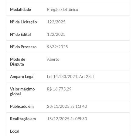
Relação dos Itinerários do Transporte Público
Modalidade
Pregão Eletrônico
Consulta Pública sobre o Plano Municipal de
Nº da Licitação
122/2025
Saneamento Básico de Lins
Nº do Edital
122/2025
FAQ
Nº do Processo
9629/2025
Junta Militar
Modo de
Aberto
Disputa
Contato
Amparo Legal
Lei 14.133/2021, Art 28, I
Lei Orgânica
Valor máximo
R$ 16.775,29
global
Educação
Publicado em
28/11/2025 às 11h40
Infraestrutura
Realização em
15/12/2025 às 09h30
Meio Ambiente
Local