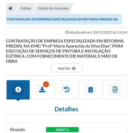
Transparência
Editais
Editais de Licitações
Ouvidoria
CONTRATAÇÃO DE EMPRESA ESPECIALIZADA EM REFORMA PREDIAL NA
Publicações Oficias
EMEI “Profª Maria Aparecida da Silva Elias”, PARA...
Atualizado em: 28/11/2025 às 11h34
Departamentos
CONTRATAÇÃO DE EMPRESA ESPECIALIZADA EM REFORMA
PREDIAL NA EMEI “Profª Maria Aparecida da Silva Elias”, PARA
EXECUÇÃO DE SERVIÇOS DE PINTURA E INSTALAÇÃO
Utilidade Pública
ELÉTRICA, COM FORNECIMENTO DE MATERIAL E MÃO DE
OBRA
Informações
Imprimir
X Conferência Municipal de Saúde de Lins
1
DEPRESSÃO TEM CURA!
Detalhes
Carteira municipal de identificação de mães ou
responsáveis de pessoas com deficiência
PALESTRA SETEMBRO AMARELO - DRA. BEATRIZ GODOY
Situação
ABERTO