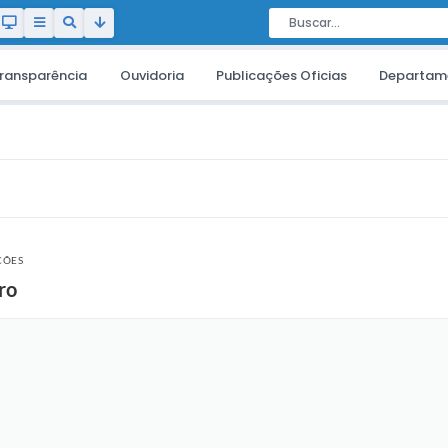
ransparência
Ouvidoria
Publicações Oficias
Departam
ÇÕES
ro