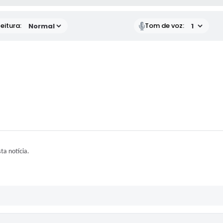
eitura:
Tom de voz:
sta notícia.