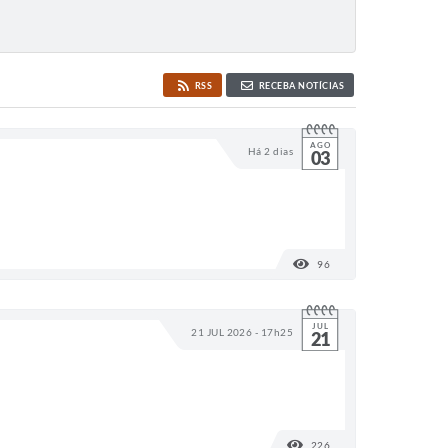
RSS
RECEBA NOTÍCIAS
AGO
Há 2 dias
03
96
VISUALIZAÇÕES
JUL
21 JUL 2026 - 17h25
21
226
VISUALIZAÇÕES