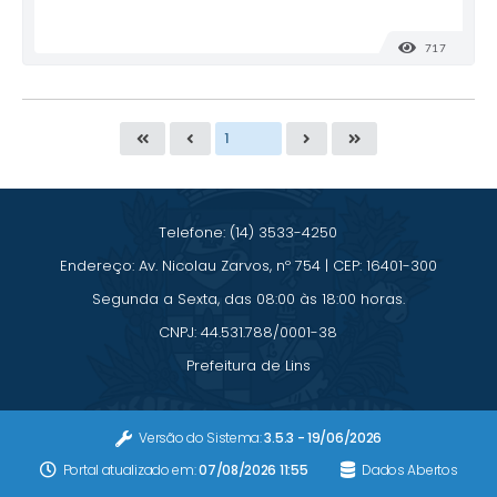
717
VISUALI
Telefone: (14) 3533-4250
Endereço: Av. Nicolau Zarvos, nº 754 | CEP: 16401-300
Segunda a Sexta, das 08:00 às 18:00 horas.
CNPJ: 44.531.788/0001-38
Prefeitura de Lins
Versão do Sistema:
3.5.3 - 19/06/2026
Portal atualizado em:
07/08/2026 11:55
Dados Abertos