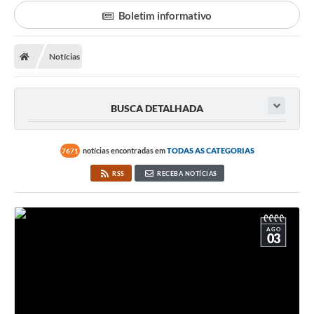
Transparência
Boletim informativo
Ouvidoria
Notícias
Publicações Oficias
Departamentos
BUSCA DETALHADA
Utilidade Pública
notícias encontradas em
TODAS AS CATEGORIAS
7671
Informações
RSS
RECEBA NOTÍCIAS
X Conferência Municipal de Saúde de Lins
DEPRESSÃO TEM CURA!
AGO
03
Carteira municipal de identificação de mães ou
responsáveis de pessoas com deficiência
PALESTRA SETEMBRO AMARELO - DRA. BEATRIZ GODOY