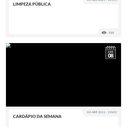
LIMPEZA PÚBLICA
530
VISUALI
ABR
08
08 ABR 2026 - 10h02
CARDÁPIO DA SEMANA