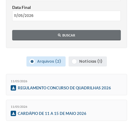
Data Final
Relação dos Itinerários do Transporte Público
Consulta Pública sobre o Plano Municipal de
Saneamento Básico de Lins
BUSCAR
FAQ
Junta Militar
Arquivos (2)
Notícias (1)
Contato
Lei Orgânica
11/05/2026
REGULAMENTO CONCURSO DE QUADRILHAS 2026
Educação
11/05/2026
Infraestrutura
CARDÁPIO DE 11 A 15 DE MAIO 2026
Meio Ambiente