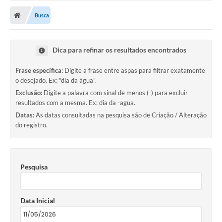
Transparência
Busca
Ouvidoria
Publicações Oficias
Dica para refinar os resultados encontrados
Departamentos
Frase específica:
Digite a frase entre aspas para filtrar exatamente
o desejado. Ex: "dia da água".
Utilidade Pública
Exclusão:
Digite a palavra com sinal de menos (-) para excluir
resultados com a mesma. Ex: dia da -agua.
Informações
Datas:
As datas consultadas na pesquisa são de Criação / Alteração
do registro.
X Conferência Municipal de Saúde de Lins
DEPRESSÃO TEM CURA!
Pesquisa
Carteira municipal de identificação de mães ou
responsáveis de pessoas com deficiência
Data Inicial
PALESTRA SETEMBRO AMARELO - DRA. BEATRIZ GODOY