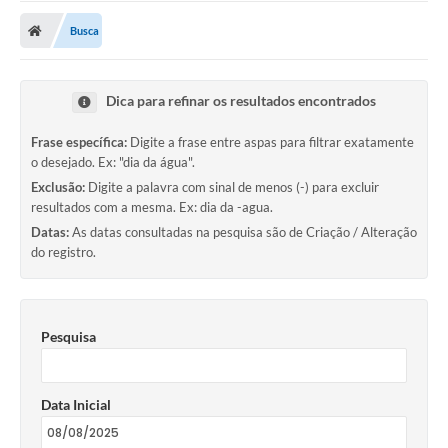
Transparência
Busca
Ouvidoria
Publicações Oficias
Dica para refinar os resultados encontrados
Departamentos
Frase específica:
Digite a frase entre aspas para filtrar exatamente
o desejado. Ex: "dia da água".
Utilidade Pública
Exclusão:
Digite a palavra com sinal de menos (-) para excluir
resultados com a mesma. Ex: dia da -agua.
Informações
Datas:
As datas consultadas na pesquisa são de Criação / Alteração
do registro.
X Conferência Municipal de Saúde de Lins
DEPRESSÃO TEM CURA!
Pesquisa
Carteira municipal de identificação de mães ou
responsáveis de pessoas com deficiência
Data Inicial
PALESTRA SETEMBRO AMARELO - DRA. BEATRIZ GODOY